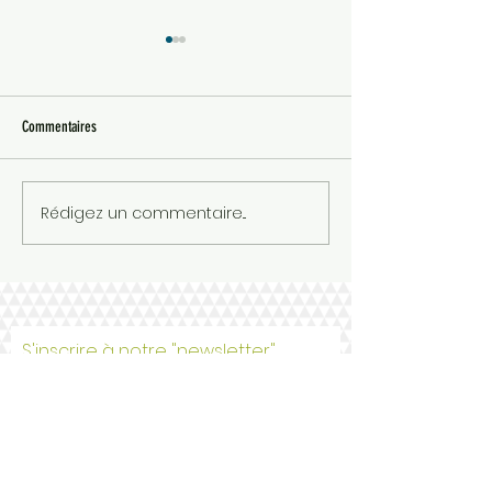
Commentaires
"Faire Vivre un Gem" à Lille
Rédigez un commentaire...
FORMATION FAIRE VIVR
LYON
S'inscrire à notre "newsletter"
S'inscrire