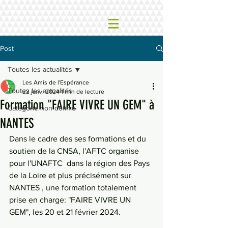
Post
Toutes les actualités
Les Amis de l'Espérance
Toutes les actualités
22 janv. 2024
1 min de lecture
Formation "FAIRE VIVRE UN GEM" à
Catégorie non définie
NANTES
Dans le cadre des ses formations et du 
soutien de la CNSA, l'AFTC organise 
pour l'UNAFTC  dans la région
 des Pays 
de la Loire
 et plus précisément sur 
NANTES , une formation totalement 
prise en charge: "FAIRE VIVRE UN 
GEM", les 20 et 21 février 2024.